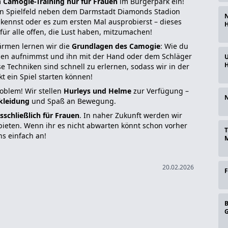
m
Camogie-Training nur für Frauen
im Bürgerpark ein!
ien Spielfeld neben dem Darmstadt Diamonds Stadion
N
 kennst oder es zum ersten Mal ausprobierst – dieses
H
 für alle offen, die Lust haben, mitzumachen!
rmen lernen wir die
Grundlagen des Camogie
: Wie du
den aufnimmst und ihn mit der Hand oder dem Schläger
U
H
se Techniken sind schnell zu erlernen, sodass wir in der
kt ein Spiel starten können!
oblem! Wir stellen
Hurleys und Helme
zur Verfügung –
N
kleidung
und Spaß an Bewegung.
sschließlich für Frauen
. In naher Zukunft werden wir
nbieten. Wenn ihr es nicht abwarten könnt schon vorher
T
ns einfach an!
M
20.02.2026
F
B
G