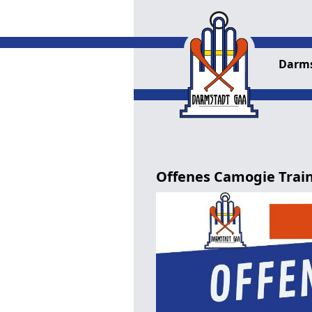
Darm
Offenes Camogie Train