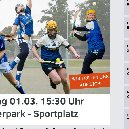
0
O
0
O
2
D
C
N
O
I
T