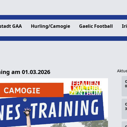
stadt GAA
Hurling/Camogie
Gaelic Football
Ir
ing am 01.03.2026
Aktue
O
0
O
3
O